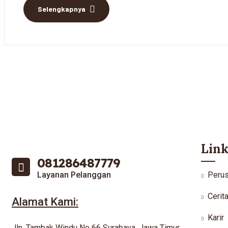
Selengkapnya
Link
081286487779
Layanan Pelanggan
Peru
Cerit
Alamat Kami:
Karir
Jln. Tambak Windu No 66 Surabaya, Jawa Timur