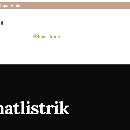
Dapur Anda.
ng
tlistrik