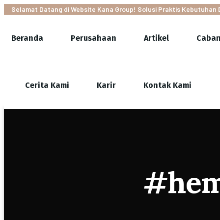
Selamat Datang di Website Kana Group! Solusi Praktis Kebutuhan 
Beranda
Perusahaan
Artikel
Caba
Cerita Kami
Karir
Kontak Kami
#hema