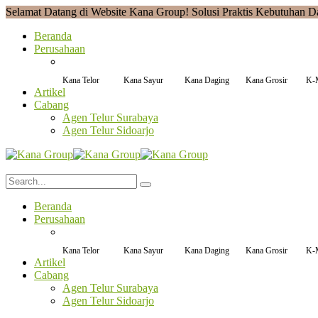
Selamat Datang di Website Kana Group! Solusi Praktis Kebutuhan D
Beranda
Perusahaan
Kana Telor
Kana Sayur
Kana Daging
Kana Grosir
K-
Artikel
Cabang
Agen Telur Surabaya
Agen Telur Sidoarjo
Beranda
Perusahaan
Kana Telor
Kana Sayur
Kana Daging
Kana Grosir
K-
Artikel
Cabang
Agen Telur Surabaya
Agen Telur Sidoarjo