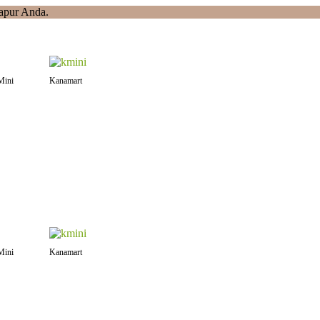
apur Anda.
Mini
Kanamart
Mini
Kanamart