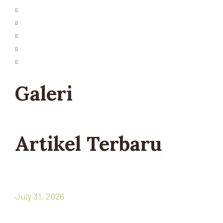
Perusahaan
Cerita Kami
Karir
Hubungi Kami
Peta Lokasi
Galeri
Artikel Terbaru
Menyambut HUT RI ke-81, Ini Stok Dapur
Wajib untuk Syukuran!
July 31, 2026
Hari Hepatitis Sedunia: Jaga Hati Sehat