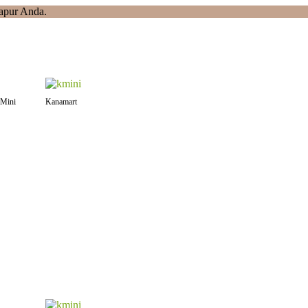
apur Anda.
Mini
Kanamart