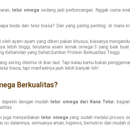
saran,
telur omega
sedang jadi perbincangan. Nggak cuma enak
apa beda dari telur biasa? Dan yang paling penting: di mana kit
 oleh ayam-ayam yang diberi pakan khusus, biasanya mengandung 
rnya lebih tinggi, terutama asam lemak omega-3 yang baik buat
 Kehamilan yang Sehat,Sumber Protein Berkualitas Tinggi.
ang sering ditemui di ikan laut. Tapi kalau kamu bukan penggemar
 telur biasa, tapi manfaatnya jauh lebih banyak loh!
mega Berkualitas?
sa dapetin dengan mudah
telur omega dari Kana Telur
, bagia
alitas.
api juga menyediakan
telur omega
yang sudah melalui proses sel
ai isi dalamnya, semuanya aman, higienis, bernutrisi dan mudah 