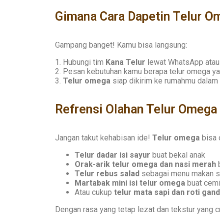
Gimana Cara Dapetin Telur Om
Gampang banget! Kamu bisa langsung:
1. Hubungi tim
Kana Telur
lewat WhatsApp atau
2. Pesan kebutuhan kamu berapa telur omega ya
3.
Telur omega
siap dikirim ke rumahmu dalam
Refrensi Olahan Telur Omega
Jangan takut kehabisan ide!
Telur omega
bisa 
Telur dadar isi sayur
buat bekal anak
Orak-arik telur omega dan nasi merah
b
Telur rebus salad
sebagai menu makan si
Martabak mini isi telur omega
buat cemi
Atau cukup
telur mata sapi dan roti gan
Dengan rasa yang tetap lezat dan tekstur yang cr