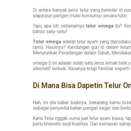
Di antara banyak jenis telur yang beredar di pa
siapa pun pengen mulai konsumsi secara rutin.
Tapi, apa sih sebenarnya
telur omega
itu? Ken
bahas satu-satu!
Telur omega
adalah telur ayam yang diproduksi
rami). Hasilnya? Kandungan gizi di dalam telu
Menurunkan Peradangan dalam Tubuh, Mendukung
omega-3 ini adalah salah satu jenis lemak baik y
alternatif terbaik. Rasanya tetap familiar seperti
Di Mana Bisa Dapetin Telur O
Nah, ini dia kabar baiknya. Sekarang kamu bi
sebagai penyedia bahan pangan segar dan berku
Kana Telur nggak cuma jual telur ayam biasa, t
perlu khawatir soal kualitas. Dari kemasan samp