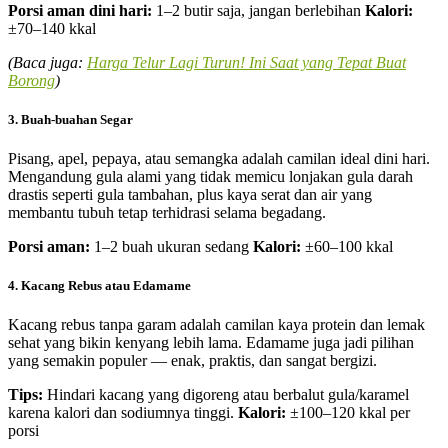
Porsi aman dini hari:
1–2 butir saja, jangan berlebihan
Kalori:
±70–140 kkal
(Baca juga:
Harga Telur Lagi Turun! Ini Saat yang Tepat Buat
Borong
)
3. Buah-buahan Segar
Pisang, apel, pepaya, atau semangka adalah camilan ideal dini hari.
Mengandung gula alami yang tidak memicu lonjakan gula darah
drastis seperti gula tambahan, plus kaya serat dan air yang
membantu tubuh tetap terhidrasi selama begadang.
Porsi aman:
1–2 buah ukuran sedang
Kalori:
±60–100 kkal
4. Kacang Rebus atau Edamame
Kacang rebus tanpa garam adalah camilan kaya protein dan lemak
sehat yang bikin kenyang lebih lama. Edamame juga jadi pilihan
yang semakin populer — enak, praktis, dan sangat bergizi.
Tips:
Hindari kacang yang digoreng atau berbalut gula/karamel
karena kalori dan sodiumnya tinggi.
Kalori:
±100–120 kkal per
porsi