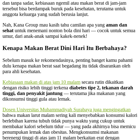
dan tanpa sadar, kebiasaan ngemil atau makan berat di jam-jam
tersebut bisa berdampak buruk pada kesehatan, terutama untuk
anggota keluarga yang sudah berusia lanjut.
Nah, Kana Group mau kasih tahu camilan apa yang
aman dan
sehat
untuk menemani nonton bola dini hari — cocok untuk semua
umur, dari anak-anak sampai kakek-nenek!
Kenapa Makan Berat Dini Hari Itu Berbahaya?
Sebelum masuk ke rekomendasinya, penting banget kamu pahami
dulu kenapa makan berat saat begadang itu tidak disarankan oleh
para ahli kesehatan.
Kebiasaan makan di atas jam 10 malam
secara rutin dikaitkan
dengan risiko lebih tinggi terkena
diabetes tipe 2, tekanan darah
tinggi, dan penyakit jantung
— terutama jika makanan yang
dikonsumsi tinggi gula atau lemak.
Dosen Universitas Muhammadiyah Surabaya juga mengingatkan
bahwa makan larut malam sering kali menyebabkan konsumsi kalori
berlebihan karena tubuh tidak punya waktu yang cukup untuk
membakar kalori sebelum tidur — yang pada akhirnya bisa memicu
penumpukan lemak dan obesitas. Mengkonsumsi makanan
berenergi tinggi di atas jam 11 malam berkaitan erat dengan