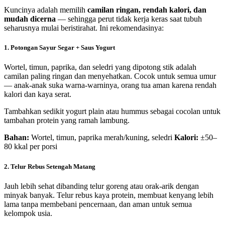
Kuncinya adalah memilih
camilan ringan, rendah kalori, dan
mudah dicerna
— sehingga perut tidak kerja keras saat tubuh
seharusnya mulai beristirahat. Ini rekomendasinya:
1. Potongan Sayur Segar + Saus Yogurt
Wortel, timun, paprika, dan seledri yang dipotong stik adalah
camilan paling ringan dan menyehatkan. Cocok untuk semua umur
— anak-anak suka warna-warninya, orang tua aman karena rendah
kalori dan kaya serat.
Tambahkan sedikit yogurt plain atau hummus sebagai cocolan untuk
tambahan protein yang ramah lambung.
Bahan:
Wortel, timun, paprika merah/kuning, seledri
Kalori:
±50–
80 kkal per porsi
2. Telur Rebus Setengah Matang
Jauh lebih sehat dibanding telur goreng atau orak-arik dengan
minyak banyak. Telur rebus kaya protein, membuat kenyang lebih
lama tanpa membebani pencernaan, dan aman untuk semua
kelompok usia.