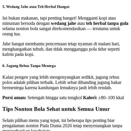
5. Wedang Jahe atau Teh Herbal Hangat
Ini bukan makanan, tapi penting banget! Mengganti kopi atau
minuman bersoda dengan
wedang jahe
atau
teh herbal tanpa gula
selama nonton bola sangat direkomendasikan — terutama untuk
orang tua.
Jahe hangat membantu pencernaan tetap nyaman di malam hari,
menghangatkan tubuh, dan tidak mengganggu pola tidur seperti
kafein pada kopi.
6. Jagung Rebus Tanpa Mentega
Kalau pengen yang lebih mengenyangkan sedikit, jagung rebus
polos adalah pilihan terbaik. Lebih sehat dibanding jagung bakar
bermentega karena kandungan lemaknya jauh lebih rendah.
Porsi aman:
Setengah hingga satu tongkol
Kalori:
±80–100 kkal
Tips Nonton Bola Sehat untuk Semua Umur
Selain pilihan menu yang tepat, ini beberapa tips penting biar
pengalaman nonton Piala Dunia 2026 tetap menyenangkan tanpa
mengorbankan kesehatan: