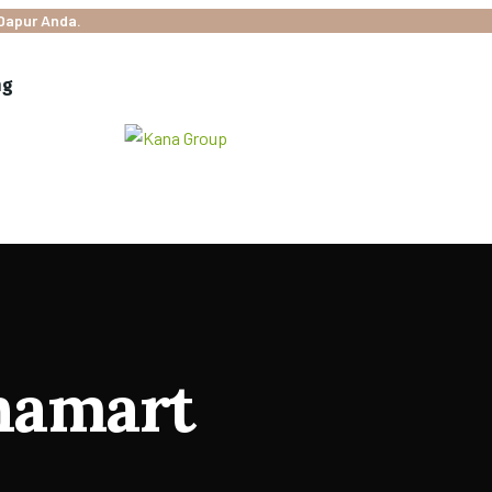
Dapur Anda.
ng
namart