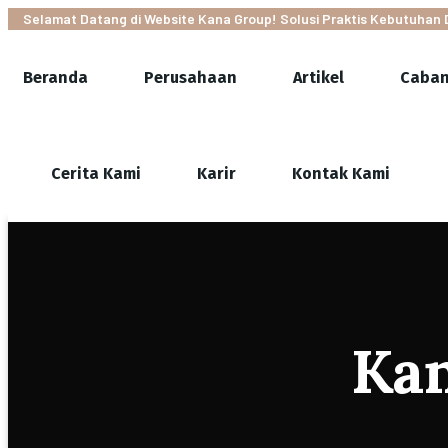
Selamat Datang di Website Kana Group! Solusi Praktis Kebutuhan 
Beranda
Perusahaan
Artikel
Caba
Cerita Kami
Karir
Kontak Kami
Ka