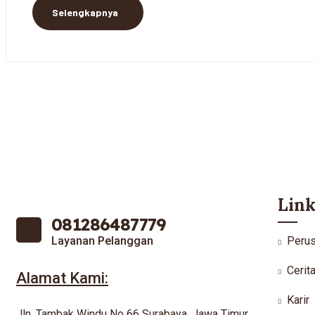
Selengkapnya
Link
081286487779
Layanan Pelanggan
Peru
Cerit
Alamat Kami:
Karir
Jln. Tambak Windu No 66 Surabaya, Jawa Timur