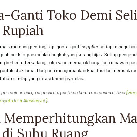
a-Ganti Toko Demi Seli
 Rupiah
erbaik memang penting, tapi gonta-ganti
supplier
setiap minggu hany
rupiah per kilogram adalah langkah yang kurang bijak. Setiap pengepu
ang berbeda. Terkadang, toko yang mematok harga jauh dibawah pa
 untuk stok lama.
Daripada mengorbankan kualitas dan merusak ras
ributor tetap yang rotasi barangnya jelas.
 permainan harga di pasaran, pastikan kamu membaca artikel
[Harg
nyata Ini 4 Alasannya!]
.
ak Memperhitungkan Ma
 di Suhu Ruang