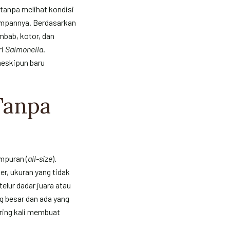
 tanpa melihat kondisi
yimpannya. Berdasarkan
mbab, kotor, dan
ri
Salmonella
.
meskipun baru
Tanpa
mpuran (
all-size
).
r, ukuran yang tidak
elur dadar juara atau
ng besar dan ada yang
ring kali membuat