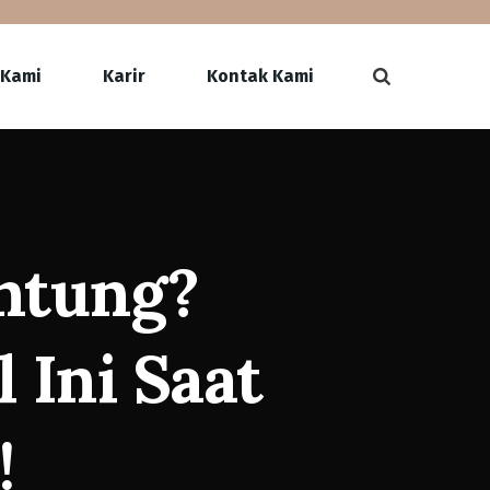
 Kami
Karir
Kontak Kami
ntung?
 Ini Saat
!