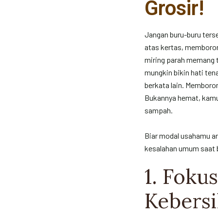
Grosir!
Jangan buru-buru ters
atas kertas, memborong
miring parah memang 
mungkin bikin hati ten
berkata lain. Memboron
Bukannya hemat, kamu 
sampah.
Biar modal usahamu am
kesalahan umum saat be
1. Foku
Kebersi