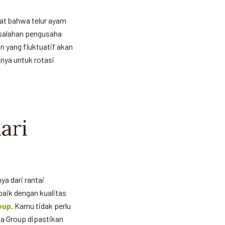
gat bahwa telur ayam
Kesalahan pengusaha
n yang fluktuatif akan
nya untuk rotasi
ari
a dari rantai
rbaik dengan kualitas
oup
. Kamu tidak perlu
na Group dipastikan