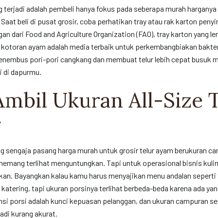
g terjadi adalah pembeli hanya fokus pada seberapa murah harganya
Saat beli di pusat grosir, coba perhatikan tray atau rak karton pen
n dari Food and Agriculture Organization (FAO), tray karton yang le
a kotoran ayam adalah media terbaik untuk perkembangbiakan bakte
enembus pori-pori cangkang dan membuat telur lebih cepat busuk 
i di dapurmu.
 Ambil Ukuran All-Size 
r
ng sengaja pasang harga murah untuk grosir telur ayam berukuran ca
emang terlihat menguntungkan. Tapi untuk operasional bisnis kuline
kan. Bayangkan kalau kamu harus menyajikan menu andalan seperti t
 katering, tapi ukuran porsinya terlihat berbeda-beda karena ada ya
ensi porsi adalah kunci kepuasan pelanggan, dan ukuran campuran se
adi kurang akurat.