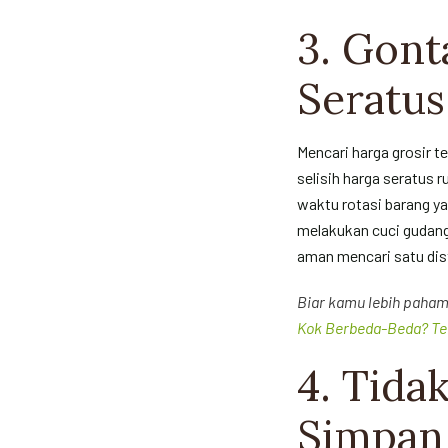
3. Gont
Seratus
Mencari harga grosir t
selisih harga seratus 
waktu rotasi barang y
melakukan cuci gudang
aman mencari satu dist
Biar kamu lebih paham
Kok Berbeda-Beda? Ter
4. Tid
Simpan