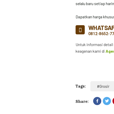
selalu baru setiap hari
Dapatkan harga khusus
WHATSA
0812-8652-7
Untuk informasi detai
keagenan kami di
Age
Tags:
#grosir
Share: