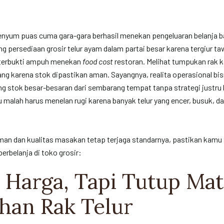
enyum puas cuma gara-gara berhasil menekan pengeluaran belanja ba
 persediaan grosir telur ayam dalam partai besar karena tergiur ta
terbukti ampuh menekan
food cost
restoran. Melihat tumpukan rak k
ang karena stok dipastikan aman. Sayangnya, realita operasional bisn
g stok besar-besaran dari sembarang tempat tanpa strategi justru 
malah harus menelan rugi karena banyak telur yang encer, busuk, d
an dan kualitas masakan tetap terjaga standarnya, pastikan kamu 
rbelanja di toko grosir:
s Harga, Tapi Tutup Ma
han Rak Telur