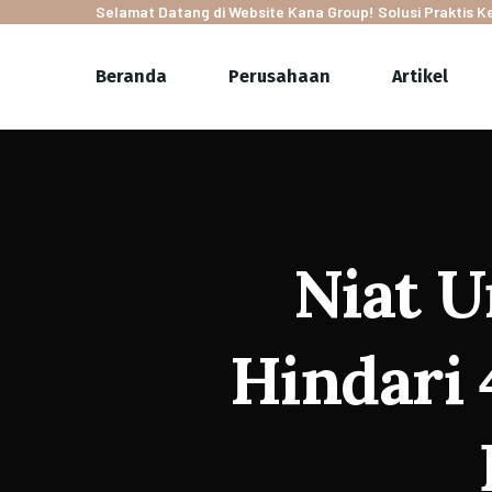
Selamat Datang di Website Kana Group! Solusi Praktis 
Beranda
Perusahaan
Artikel
Niat 
Hindari 