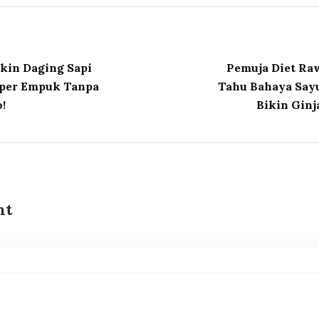
ikin Daging Sapi
Pemuja Diet Ra
uper Empuk Tanpa
Tahu Bahaya Sayu
!
Bikin Ginj
nt