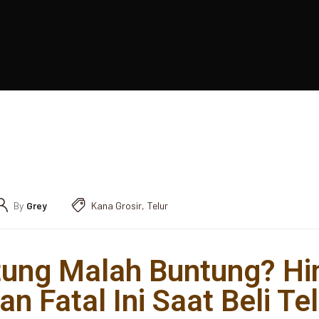
By
Grey
Kana Grosir
,
Telur
tung Malah Buntung? Hin
n Fatal Ini Saat Beli Te