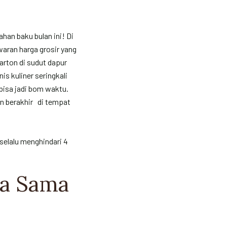
han baku bulan ini! Di
waran harga grosir yang
arton di sudut dapur
is kuliner seringkali
bisa jadi bom waktu.
an berakhir di tempat
selalu menghindari 4
ta Sama