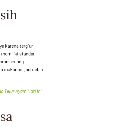
sih
a karena tergiur
l memiliki standar
saran sedang
a makanan, jauh lebih
a Telur Ayam Hari Ini
sa