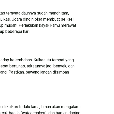
lkas ternyata daunnya sudah menghitam,
kulkas. Udara dingin bisa membuat sel-sel
ukup mudah! Perlakukan kayak kamu merawat
iap beberapa hari.
hadap kelembaban. Kulkas itu tempat yang
pat bertunas, teksturnya jadi benyek, dan
uang. Pastikan, bawang jangan disimpan
 di kulkas terlalu lama, timun akan mengalami
ercak basah (
water-soaked
), dan bagian daging