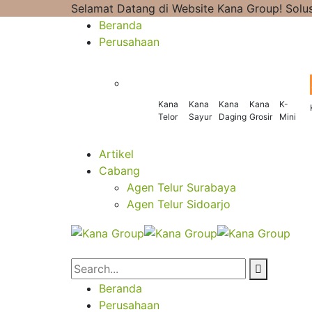
Selamat Datang di Website Kana Group! Solus
Beranda
Perusahaan
Kana
Kana
Kana
Kana
K-
Telor
Sayur
Daging
Grosir
Mini
Artikel
Cabang
Agen Telur Surabaya
Agen Telur Sidoarjo
Beranda
Perusahaan