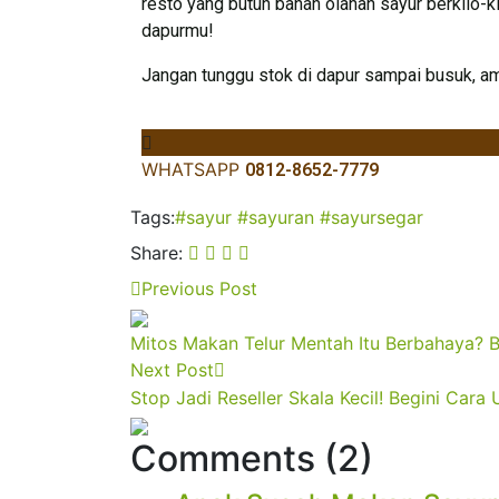
resto yang butuh bahan olahan sayur berkilo-k
dapurmu!
Jangan tunggu stok di dapur sampai busuk, 
WHATSAPP
0812-8652-7779
Tags:
#sayur
#sayuran
#sayursegar
Share:
Previous Post
Mitos Makan Telur Mentah Itu Berbahaya? Be
Next Post
Stop Jadi Reseller Skala Kecil! Begini Car
Comments (2)