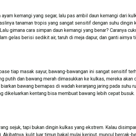
n ayam kemangi yang segar, lalu pas ambil daun kemangi dari ku
aslinya tanaman tropis yang sangat sensitif dengan suhu dingin 
. Lalu gimana cara simpan daun kemangi yang benar? Caranya c
 gelas berisi sedikit air, taruh di meja dapur, dan ganti airnya t
base tiap masak sayur, bawang-bawangan ini sangat sensitif ter
ng putih dan bawang merah dimasukkan ke kulkas, mereka akan ce
, biarkan bawang bernapas di wadah keranjang jaring pada suhu r
ng dikeluarkan kentang bisa membuat bawang lebih cepat busuk.
ng sejuk, tapi bukan dingin kulkas yang ekstrem. Kalau disimpan
. Akibatnya, kulit luar timun bakal mulai keriput, muncul bercak-b