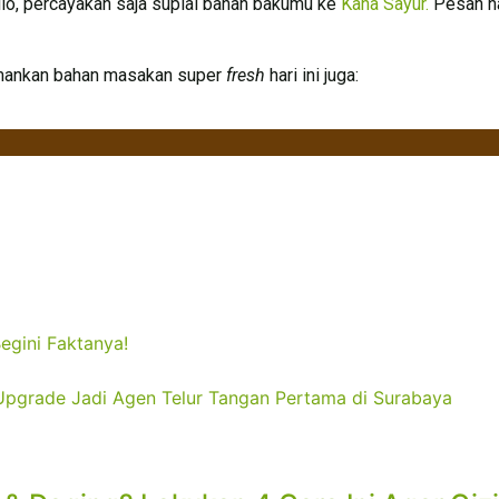
ilo, percayakan saja suplai bahan bakumu ke
Kana Sayur.
Pesan ha
amankan bahan masakan super
fresh
hari ini juga:
gini Faktanya!​
a Upgrade Jadi Agen Telur Tangan Pertama di Surabaya​