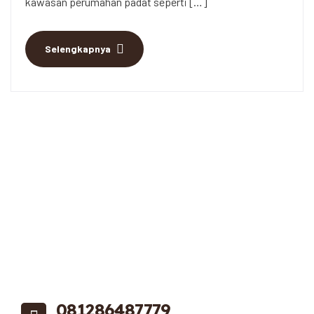
kawasan perumahan padat seperti […]
Selengkapnya
081286487779