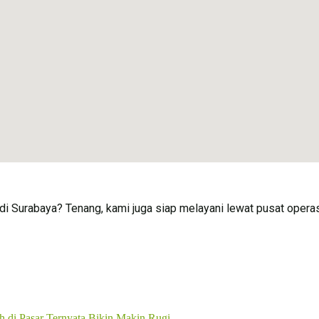
di Surabaya? Tenang, kami juga siap melayani lewat pusat opera
di Pasar Ternyata Bikin Makin Rugi