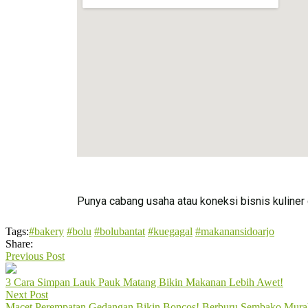
Punya cabang usaha atau koneksi bisnis kuliner 
Tags:
#bakery
#bolu
#bolubantat
#kuegagal
#makanansidoarjo
Share:
Previous Post
3 Cara Simpan Lauk Pauk Matang Bikin Makanan Lebih Awet!
Next Post
Macet Perempatan Gedangan Bikin Boncos! Berburu Sembako Murah 