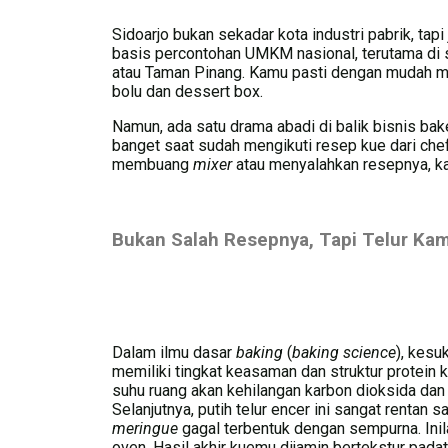
Sidoarjo bukan sekadar kota industri pabrik, tap
basis percontohan UMKM nasional, terutama di 
atau Taman Pinang. Kamu pasti dengan mudah m
bolu dan dessert box.
Namun, ada satu drama abadi di balik bisnis b
banget saat sudah mengikuti resep kue dari che
membuang
mixer
atau menyalahkan resepnya, kam
Bukan Salah Resepnya, Tapi Telur Ka
Dalam ilmu dasar
baking
(
baking science
), kes
memiliki tingkat keasaman dan struktur protein k
suhu ruang akan kehilangan karbon dioksida dan u
Selanjutnya, putih telur encer ini sangat rentan
meringue
gagal terbentuk dengan sempurna. Ini
oven. Hasil akhir kuemu dijamin bertekstur padat