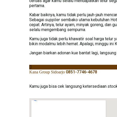
cerdas agar kamu selalu mendapatkan telur sega
pertama.
Kabar baiknya, kamu tidak perlu jauh-jauh menca
Sebagai
supplier
sembako utama kebutuhan Hotel
cepat.
Artinya, telur ayam, minyak goreng, dan g
selalu mengembang sempurna.
Kamu juga tidak perlu khawatir soal harga telur 
bikin modalmu lebih hemat. Apalagi, minggu in
Jangan biarkan adonan kue bantat lagi, langsun
0851-7746-4678
Kana Group Sidoarjo
Kamu juga bisa cek langsung ketersediaan
stoc