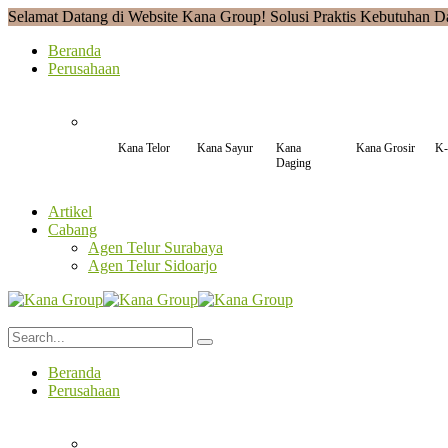
Selamat Datang di Website Kana Group! Solusi Praktis Kebutuhan D
Beranda
Perusahaan
Kana Telor
Kana Sayur
Kana
Kana Grosir
K-
Daging
Artikel
Cabang
Agen Telur Surabaya
Agen Telur Sidoarjo
Beranda
Perusahaan