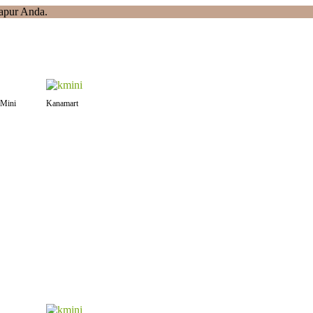
apur Anda.
Mini
Kanamart