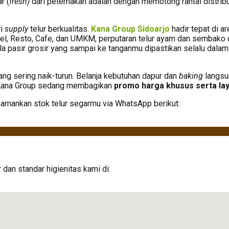
r (
fresh)
dari peternakan adalah dengan memotong rantai distribus
ri
supply
telur berkualitas.
Kana Group Sidoarjo
hadir tepat di ar
, Resto, Cafe, dan UMKM, perputaran telur ayam dan sembako d
ula pasir grosir yang sampai ke tanganmu dipastikan selalu dalam
yang sering naik-turun. Belanja kebutuhan dapur dan
baking
langsu
i Kana Group sedang membagikan
promo harga khusus serta lay
g amankan stok telur segarmu via WhatsApp berikut:
k
dan standar higienitas kami di: