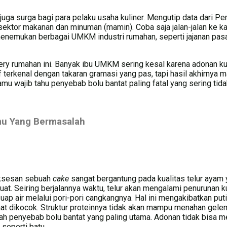
i juga surga bagi para pelaku usaha kuliner. Mengutip data dari Pe
sektor makanan dan minuman (mamin). Coba saja jalan-jalan ke 
enemukan berbagai UMKM industri rumahan, seperti jajanan pas
akery rumahan ini. Banyak ibu UMKM sering kesal karena adonan
f terkenal dengan takaran gramasi yang pas, tapi hasil akhirny
u wajib tahu penyebab bolu bantat paling fatal yang sering tida
mu Yang Bermasalah
uksesan sebuah
cake
sangat bergantung pada kualitas telur ayam 
uat.
Seiring berjalannya waktu, telur akan mengalami penurunan ku
ap air melalui pori-pori cangkangnya. Hal ini mengakibatkan puti
 saat dikocok. Struktur proteinnya tidak akan mampu menahan gele
lah penyebab bolu bantat yang paling utama.
Adonan tidak bisa 
 seperti batu.