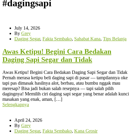
#dagingsapi
July 14, 2026
By
Grey
Daging Segar
,
Fakta Sembako
,
Sahabat Kana
,
Tips Belanja
Awas Ketipu! Begini Cara Bedakan
Daging Sapi Segar dan Tidak
Awas Ketipu! Begini Cara Bedakan Daging Sapi Segar dan Tidak
Pernah merasa ketipu beli daging sapi di pasar — tampilannya oke
tapi pas dimasak hasilnya alot, berbau, atau bumbu nggak mau
meresap? Bisa jadi bukan salah resepnya — tapi salah pilih
dagingnya! Memilih ciri daging sapi segar yang benar adalah kunci
masakan yang enak, aman, […]
Selengkapnya
April 24, 2026
By
Grey
Daging Segar
,
Fakta Sembako
,
Kana Grosir