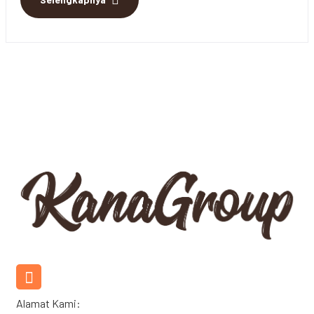
081286487779
Layanan Pelanggan
Alamat Kami: