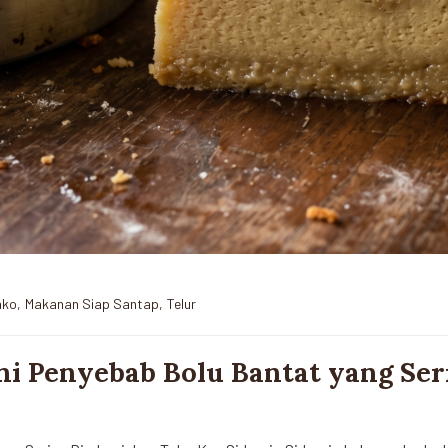
ako
,
Makanan Siap Santap
,
Telur
ni Penyebab Bolu Bantat yang Ser