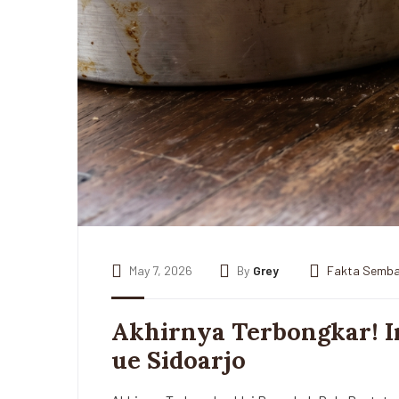
May 7, 2026
By
Grey
Fakta Semb
Akhirnya Terbongkar! I
ue Sidoarjo