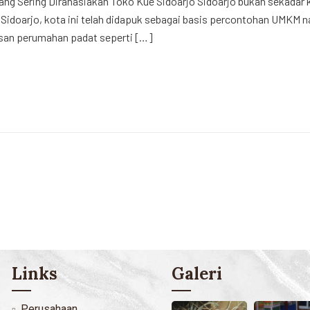
ng Sering Dirahasiakan Toko Kue Sidoarjo Sidoarjo bukan sekadar kot
 Sidoarjo, kota ini telah didapuk sebagai basis percontohan UMKM 
asan perumahan padat seperti […]
Links
Galeri
Perusahaan