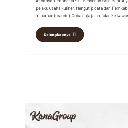
Akhirnya Terbongkar! Ini Penyebab Bolu Bantat ya
pelaku usaha kuliner. Mengutip data dari Pemkab
minuman (mamin). Coba saja jalan-jalan ke kaw
Selengkapnya