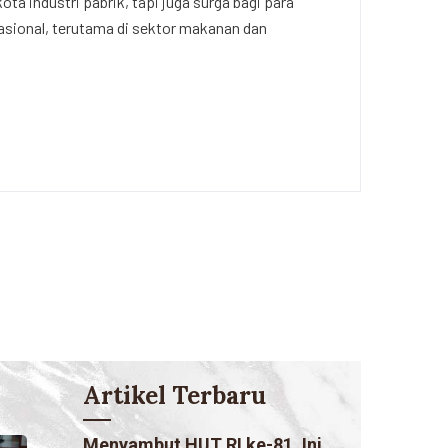
a industri pabrik, tapi juga surga bagi para
nasional, terutama di sektor makanan dan
Artikel Terbaru
Menyambut HUT RI ke-81, Ini