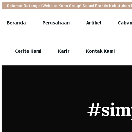
Selamat Datang di Website Kana Group! Solusi Praktis Kebutuhan 
Beranda
Perusahaan
Artikel
Caba
Cerita Kami
Karir
Kontak Kami
#sim