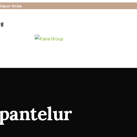
Dapur Anda.
ng
pantelur