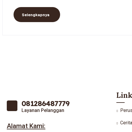
Selengkapnya
Link
081286487779
Layanan Pelanggan
Peru
Cerit
Alamat Kami: