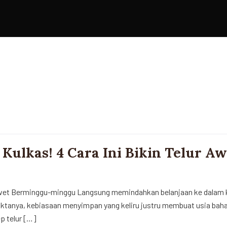
u Kulkas! 4 Cara Ini Bikin Telur 
ur Awet Berminggu-minggu Langsung memindahkan belanjaan ke dalam k
tanya, kebiasaan menyimpan yang keliru justru membuat usia bahan
p telur […]