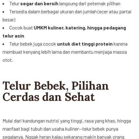
Telur
segar dan
bersih
langsung
dari
peternak
pilihan
Tersedia
dalam
berbagai
ukuran
dan
jumlah
(
ecer
atau
partai
besar
)
Cocok
buat
UMKM
kuliner
,
katering
,
hingga
pedagang
telur
asin
Telur
bebek
juga
cocok
untuk
diet
tinggi
protein
karena
membuat
kenyang
lebih
lama dan
membantu
menjaga
massa
otot
.
Telur Bebek, Pilihan
Cerdas dan Sehat
Mulai
dari
kandungan
nutrisi
yang
tinggi
, rasa yang
khas
,
hingga
manfaat
bagi
tubuh
dan
usaha
kuliner
—
telur
bebek
punya
segalanya
.
Nggak
heran
kalau
sekarang
makin
banyak
orang