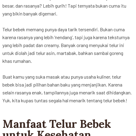
besar
, dan
rasanya
?
Lebih
gurih
!
Tapi
ternyata
bukan
cuma
itu
yang
bikin
banyak
digemari
.
Telur
bebek
memang
punya
daya
tarik
tersendiri
.
Bukan
cuma
karena
rasanya
yang
lebih
‘
nendang
’,
tapi
juga
karena
teksturnya
yang
lebih
padat
dan creamy. Banyak orang
menyukai
telur
ini
untuk
diolah
jadi
telur
asin
,
martabak
,
bahkan
sambal goreng
khas
rumahan
.
Buat
kamu
yang
suka
masak
atau
punya
usaha
kuliner
,
telur
bebek
bisa
jadi
pilihan
bahan
baku
yang
menjanjikan
. Karena
selain
rasanya
enak
,
tampilannya
juga
menarik
saat
dihidangkan
.
Yuk,
kita
kupas
tuntas
segala
hal
menarik
tentang
telur
bebek
!
Manfaat Telur Bebek
untuk Kesehatan