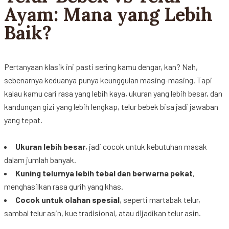
Ayam: Mana yang Lebih
Baik?
Pertanyaan
klasik
ini
pasti
sering
kamu
dengar
,
kan
? Nah,
sebenarnya
keduanya
punya
keunggulan
masing-masing.
Tapi
kalau
kamu
cari
rasa yang
lebih
kaya,
ukuran
yang
lebih
besar
, dan
kandungan
gizi
yang
lebih
lengkap
,
telur
bebek
bisa
jadi
jawaban
yang
tepat
.
Ukuran
lebih
besar
,
jadi
cocok
untuk
kebutuhan
masak
dalam
jumlah
banyak
.
Kuning
telurnya
lebih
tebal
dan
berwarna
pekat
,
menghasilkan
rasa
gurih
yang
khas
.
Cocok
untuk
olahan
spesial
,
seperti
martabak
telur
,
sambal
telur
asin
,
kue
tradisional
,
atau
dijadikan
telur
asin
.