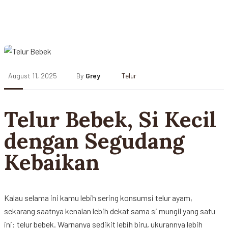
August 11, 2025
By
Grey
Telur
Telur Bebek, Si Kecil
dengan Segudang
Kebaikan
Kalau
selama
ini
kamu
lebih
sering
konsumsi
telur
ayam
,
sekarang
saatnya
kenalan
lebih
dekat
sama
si
mungil
yang
satu
ini
:
telur
bebek
.
Warnanya
sedikit
lebih
biru
,
ukurannya
lebih