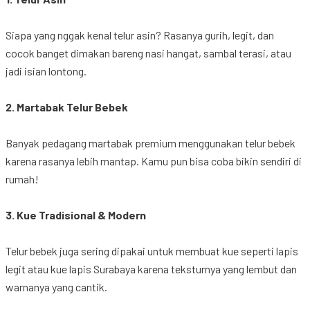
Siapa
yang
nggak
kenal
telur
asin
?
Rasanya
gurih
, legit, dan
cocok
banget
dimakan
bareng
nasi
hangat
, sambal
terasi
,
atau
jadi
isian
lontong.
2.
Martabak
Telur
Bebek
Banyak
pedagang
martabak
premium
menggunakan
telur
bebek
karena
rasanya
lebih
mantap
.
Kamu
pun
bisa
coba
bikin
sendiri
di
rumah
!
3.
Kue
Tradisional
& Modern
Telur
bebek
juga
sering
dipakai
untuk
membuat
kue
seperti
lapis
legit
atau
kue
lapis Surabaya
karena
teksturnya
yang
lembut
dan
warnanya
yang
cantik
.