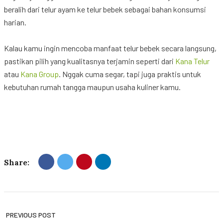
beralih
dari
telur
ayam
ke
telur
bebek
sebagai
bahan
konsumsi
harian
.
Kalau
kamu
ingin
mencoba
manfaat
telur
bebek
secara
langsung
,
pastikan
pilih
yang
kualitasnya
terjamin
seperti
dari
Kana
Telur
atau
Kana
Group
.
Nggak
cuma
segar,
tapi
juga
praktis
untuk
kebutuhan
rumah
tangga
maupun
usaha
kuliner
kamu
.
Share:
PREVIOUS POST