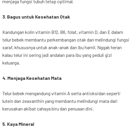
menjaga
fungsi
tubuh
tetap
optimal.
3.
Bagus
untuk
Kesehatan
Otak
Kandungan
kolin
vitamin B12, B6,
folat
, vitamin D, dan E
dalam
telur
bebek
membantu
perkembangan
otak
dan
melindungi
fungsi
saraf
,
khususnya
untuk
anak-anak
dan
ibu
hamil
.
Nggak
heran
kalau
telur
ini
sering
jadi
andalan
para
ibu
yang
peduli
gizi
keluarga
.
4.
Menjaga
Kesehatan Mata
Telur
bebek
mengandung
vitamin A
serta
antioksidan
seperti
lutein dan zeaxanthin yang
membantu
melindungi
mata
dari
kerusakan
akibat
cahaya
biru
dan
penuaan
dini
.
5. Kaya Mineral