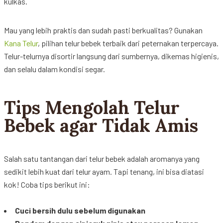
kulkas
.
Mau yang
lebih
praktis
dan
sudah
pasti
berkualitas
?
Gunakan
Kana
Telur
,
pilihan
telur
bebek
terbaik
dari
peternakan
terpercaya
.
Telur-telurnya
disortir
langsung
dari
sumbernya
,
dikemas
higienis
,
dan
selalu
dalam
kondisi
segar.
Tips Mengolah Telur
Bebek agar Tidak Amis
Salah
satu
tantangan
dari
telur
bebek
adalah
aromanya
yang
sedikit
lebih
kuat
dari
telur
ayam
.
Tapi
tenang
,
ini
bisa
diatasi
kok
!
Coba
tips
berikut
ini
:
Cuci
bersih
dulu
sebelum
digunakan