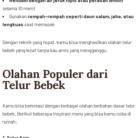
Rendam
dengan
air
jeruk
nipis
atau
perasan
lemon
selama
10
menit
G
unakan
rempah-rempah
seperti
daun
salam
,
jahe
,
atau
lengkuas
saat
memasak
Dengan
teknik
yang
tepat
,
kamu
bisa
menghasilkan
olahan
telur
bebek
yang
lezat
tanpa
bau
amis
yang
mengganggu
.
Olahan Populer dari
Telur Bebek
Kamu
bisa
berkreasi
dengan
berbagai
olahan
berbahan
dasar
telur
bebek
.
Berikut
beberapa
inspirasi
menu yang
bisa
kamu
coba
di
rumah
:
1.
Telur
Asin