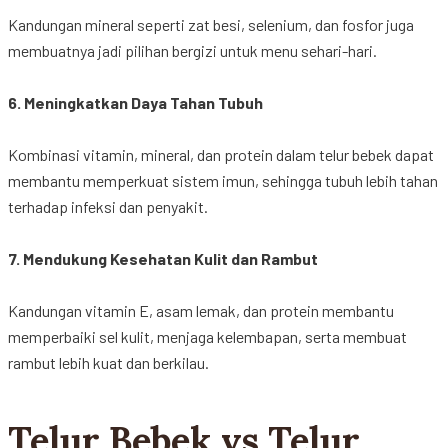
Kandungan
mineral
seperti
zat
besi
, selenium, dan
fosfor
juga
membuatnya
jadi
pilihan
bergizi
untuk
menu
sehari-hari
.
6.
Meningkatkan
Daya
Tahan
Tubuh
Kombinasi
vitamin, mineral, dan protein
dalam
telur
bebek
dapat
membantu
memperkuat
sistem
imun
,
sehingga
tubuh
lebih
tahan
terhadap
infeksi
dan
penyakit
.
7.
Mendukung
Kesehatan
Kulit
dan
Rambut
Kandungan
vitamin E,
asam
lemak, dan protein
membantu
memperbaiki
sel
kulit
,
menjaga
kelembapan
,
serta
membuat
rambut
lebih
kuat
dan
berkilau
.
Telur Bebek vs Telur