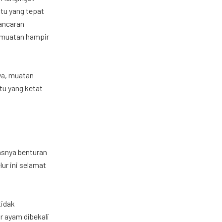
ktu yang tepat
lancaran
t muatan hampir
nya, muatan
tu yang ketat
rasnya benturan
lur ini selamat
tidak
r ayam dibekali