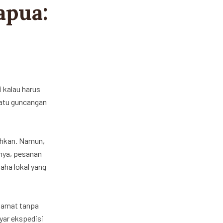
apua:
 kalau harus
Satu guncangan
mehkan. Namun,
knya, pesanan
aha lokal yang
elamat tanpa
ayar ekspedisi