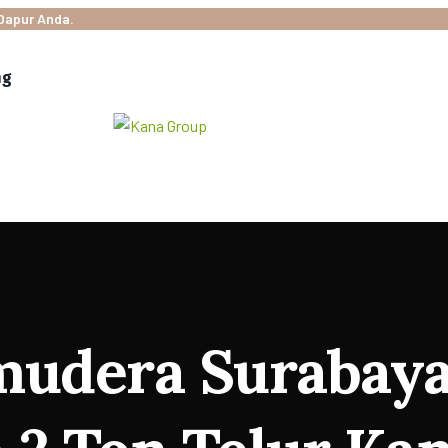
Dapur Anda.
ng
udera Surabaya