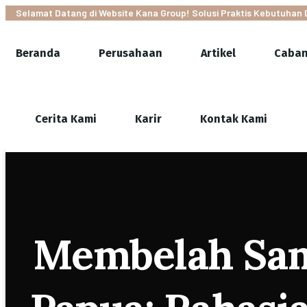
Selamat Datang di Website Kana Group! Solusi Praktis Kebutuhan 
Beranda
Perusahaan
Artikel
Caba
Cerita Kami
Karir
Kontak Kami
Membelah Sam