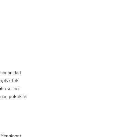
sanan dari
pply
stok
ha kuliner
nan pokok ini
. Mengingat