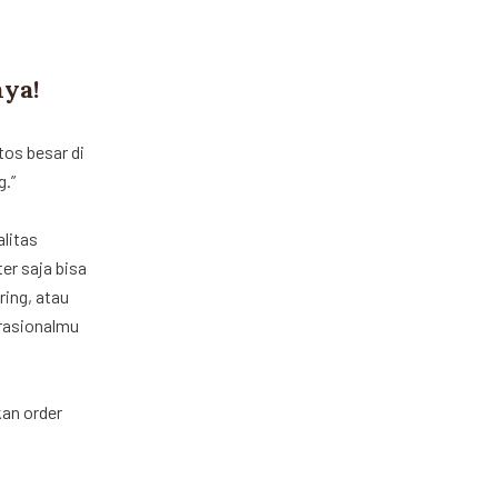
nya!
os besar di
g.”
alitas
ter saja bisa
ring, atau
rasionalmu
kan order