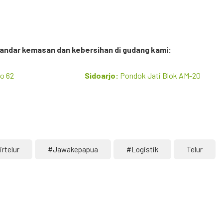
tandar kemasan dan kebersihan di gudang kami:
o 62
Sidoarjo:
Pondok Jati Blok AM-20
rtelur
#jawakepapua
#logistik
Telur