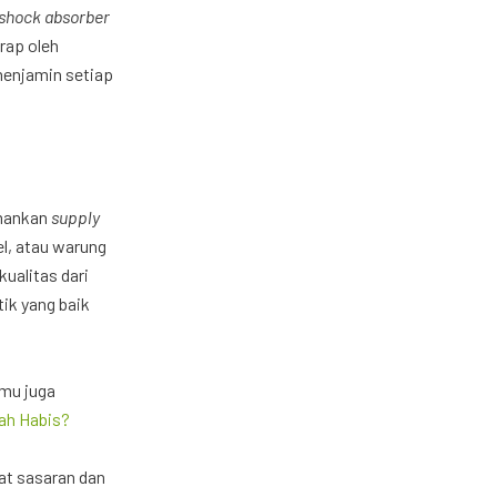
shock absorber
rap oleh
menjamin setiap
amankan
supply
el, atau warung
ualitas dari
ik yang baik
amu juga
ah Habis?
pat sasaran dan