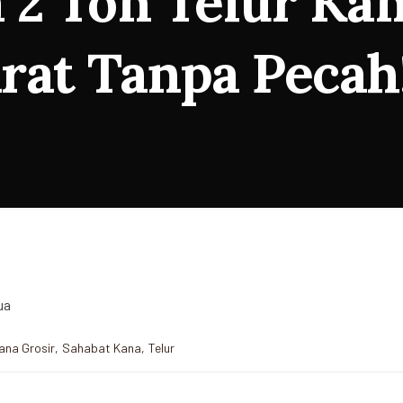
 2 Ton Telur Ka
at Tanpa Pecah!
ana Grosir
,
Sahabat Kana
,
Telur