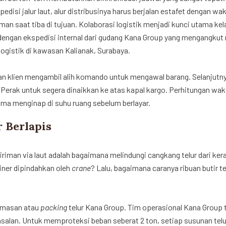
disi jalur laut, alur distribusinya harus berjalan estafet dengan wa
aman saat tiba di tujuan. Kolaborasi logistik menjadi kunci utama ke
i dengan ekspedisi internal dari gudang Kana Group yang mengangku
 logistik di kawasan Kalianak, Surabaya.
kanan klien mengambil alih komando untuk mengawal barang. Selanjut
erak untuk segera dinaikkan ke atas kapal kargo. Perhitungan wak
 lama menginap di suhu ruang sebelum berlayar.
 Berlapis
giriman via laut adalah bagaimana melindungi cangkang telur dari ke
ner dipindahkan oleh
crane
? Lalu, bagaimana caranya ribuan butir te
kemasan atau
packing
telur Kana Group. Tim operasional Kana Group 
alan. Untuk memproteksi beban seberat 2 ton, setiap susunan telu