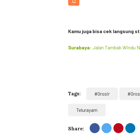
0812-8652-7779
Kamu juga bisa cek langsung s
Surabaya:
Jalan Tambak Windu N
Tags:
#grosir
#grosi
Telurayam
Share: