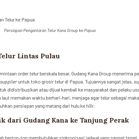
Persiapan Pengantaran Telur Kana Group ke Papua
elur Lintas Pulau
mintaan order telur berskala besar. Gudang Kana Group menerima pe
supplier
untuk toko grosir telur di Papua. Tujuannya sangat jelas,
su
tuk didistribusikan atau dijual kembali ke masyarakat dan pelaku usa
 laut memakan waktu berhari-hari, menjaga agar telur sebagai maka
hkan persiapan yang matang dari hulu ke hilir.
tik dari Gudang Kana ke Tanjung Perak
lah berton-ton membutuhkan sinkronisasi jadwal yang sangat tepat