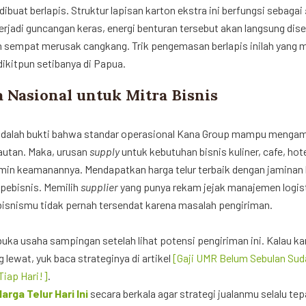
dibuat berlapis. Struktur lapisan karton ekstra ini berfungsi sebagai
erjadi guncangan keras, energi benturan tersebut akan langsung dise
m sempat merusak cangkang. Trik pengemasan berlapis inilah yang 
dikitpun setibanya di Papua.
a Nasional untuk Mitra Bisnis
 adalah bukti bahwa standar operasional Kana Group mampu meng
lautan. Maka, urusan
supply
untuk
kebutuhan bisnis kuliner, cafe, hot
in keamanannya. Mendapatkan harga telur terbaik dengan jaminan k
pebisnis. Memilih
supplier
yang punya rekam jejak manajemen logist
 bisnismu tidak pernah tersendat karena masalah pengiriman.
buka usaha sampingan setelah lihat potensi pengiriman ini. Kalau k
lewat, yuk baca strateginya di artikel
[Gaji UMR Belum Sebulan Sud
Tiap Hari!]
.
rga Telur Hari Ini
secara berkala agar strategi jualanmu selalu te